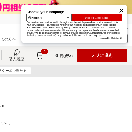
楽天グループ
カード
楽天市場
お知らせ
ヘルプ
楽天会員登録
ログイン
めての方へ
0
0
レジに進む
円(税込)
購入履歴
0円クーポン当たる
た。
ります。