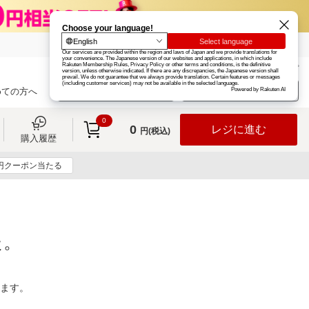
楽天グループ
カード
楽天市場
お知らせ
ヘルプ
楽天会員登録
ログイン
めての方へ
0
0
レジに進む
円(税込)
購入履歴
0円クーポン当たる
た。
ります。