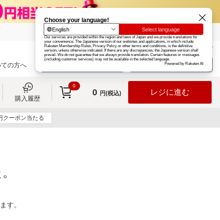
楽天グループ
カード
楽天市場
お知らせ
ヘルプ
楽天会員登録
ログイン
めての方へ
0
0
レジに進む
円(税込)
購入履歴
0円クーポン当たる
た。
ります。