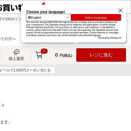
で100ポイント!
楽天グループ
カード
楽天市場
お知らせ
ヘルプ
楽天会員登録
ログイン
めての方へ
0
0
レジに進む
円(税込)
購入履歴
ビールで1,000円クーポン当たる
た。
ります。