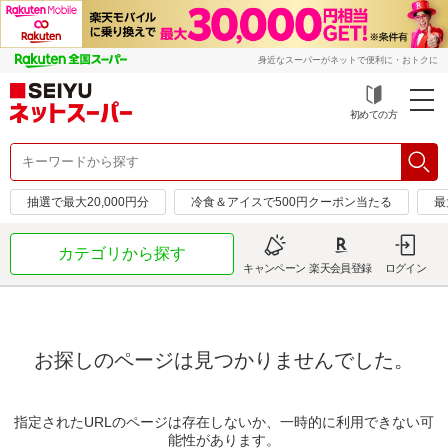
身近なスーパーがネットで便利に・おトクに
初めての方
抽選で最大20,000円分
冷食＆アイスで500円クーポン当たる
最
カテゴリから探す
キャンペーン
楽天会員登録
ログイン
お探しのページは見つかりませんでした。
指定されたURLのページは存在しないか、一時的に利用できない可
能性があります。