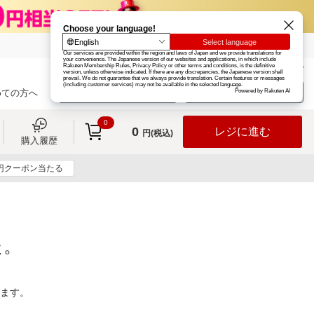
楽天グループ
カード
楽天市場
お知らせ
ヘルプ
楽天会員登録
ログイン
めての方へ
0
0
レジに進む
円(税込)
購入履歴
0円クーポン当たる
た。
ります。