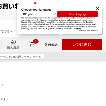
楽天グループ
カード
楽天市場
お知らせ
ヘルプ
楽天会員登録
ログイン
めての方へ
0
0
レジに進む
円(税込)
購入履歴
ビールで1,000円クーポン当たる
た。
ります。