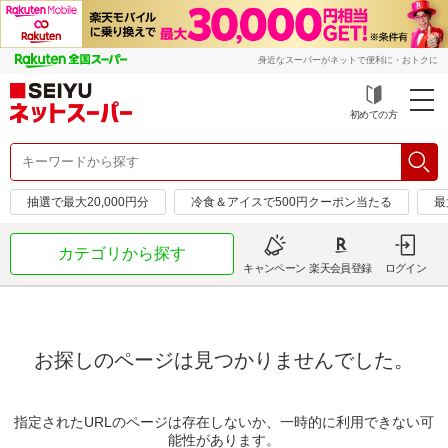
身近なスーパーがネットで便利に・おトクに
初めての方
抽選で最大20,000円分
冷食＆アイスで500円クーポン当たる
最
カテゴリから探す
キャンペーン
楽天会員登録
ログイン
お探しのページは見つかりませんでした。
指定されたURLのページは存在しないか、一時的に利用できない可
能性があります。