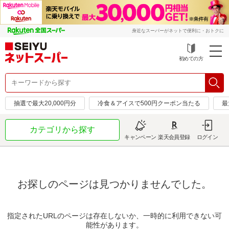
身近なスーパーがネットで便利に・おトクに
初めての方
抽選で最大20,000円分
冷食＆アイスで500円クーポン当たる
最
カテゴリから探す
キャンペーン
楽天会員登録
ログイン
お探しのページは見つかりませんでした。
指定されたURLのページは存在しないか、一時的に利用できない可
能性があります。