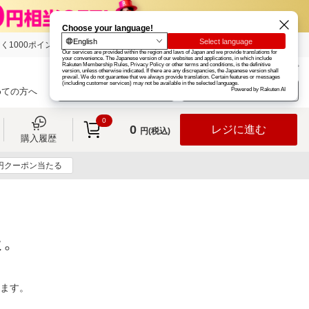
く1000ポイント
楽天グループ
カード
楽天市場
お知らせ
ヘルプ
楽天会員登録
ログイン
めての方へ
0
0
レジに進む
円(税込)
購入履歴
0円クーポン当たる
た。
ります。