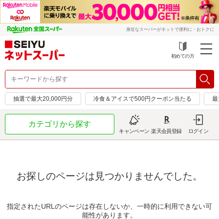
身近なスーパーがネットで便利に・おトクに
初めての方
抽選で最大20,000円分
冷食＆アイスで500円クーポン当たる
最
カテゴリから探す
キャンペーン
楽天会員登録
ログイン
お探しのページは見つかりませんでした。
指定されたURLのページは存在しないか、一時的に利用できない可
能性があります。