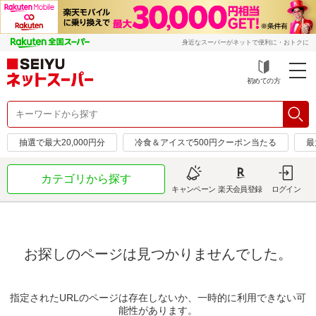
身近なスーパーがネットで便利に・おトクに
初めての方
抽選で最大20,000円分
冷食＆アイスで500円クーポン当たる
最
カテゴリから探す
キャンペーン
楽天会員登録
ログイン
お探しのページは見つかりませんでした。
指定されたURLのページは存在しないか、一時的に利用できない可
能性があります。