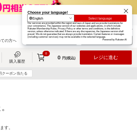
楽天グループ
カード
楽天市場
お知らせ
ヘルプ
楽天会員登録
ログイン
めての方へ
0
0
レジに進む
円(税込)
購入履歴
0円クーポン当たる
た。
ります。