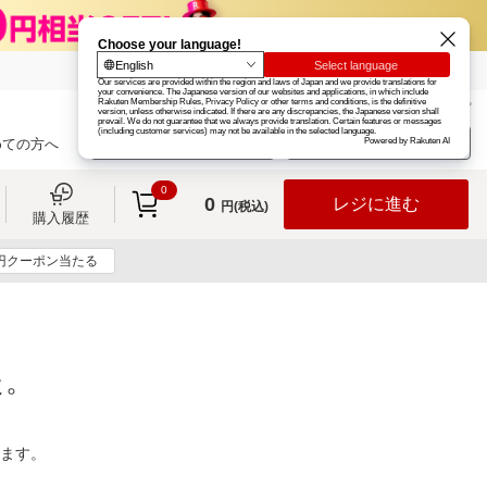
楽天グループ
カード
楽天市場
お知らせ
ヘルプ
楽天会員登録
ログイン
めての方へ
0
0
レジに進む
円(税込)
購入履歴
0円クーポン当たる
た。
ります。