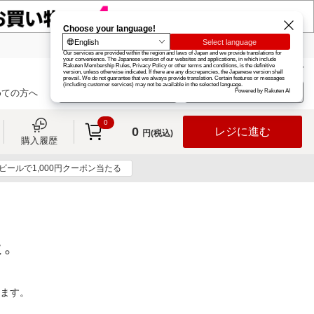
楽天グループ
カード
楽天市場
お知らせ
ヘルプ
楽天会員登録
ログイン
めての方へ
0
0
レジに進む
円(税込)
購入履歴
ビールで1,000円クーポン当たる
た。
ります。