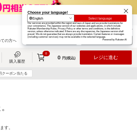
楽天グループ
カード
楽天市場
お知らせ
ヘルプ
楽天会員登録
ログイン
めての方へ
0
0
レジに進む
円(税込)
購入履歴
0円クーポン当たる
た。
ります。