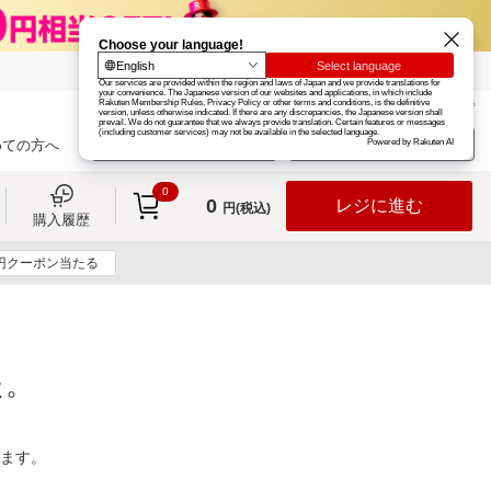
楽天グループ
カード
楽天市場
お知らせ
ヘルプ
楽天会員登録
ログイン
めての方へ
0
0
レジに進む
円(税込)
購入履歴
0円クーポン当たる
た。
ります。