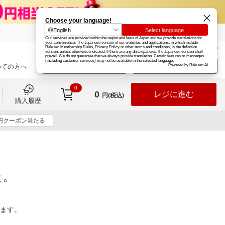
楽天グループ
カード
楽天市場
お知らせ
ヘルプ
楽天会員登録
ログイン
めての方へ
0
0
レジに進む
円(税込)
購入履歴
0円クーポン当たる
た。
ります。