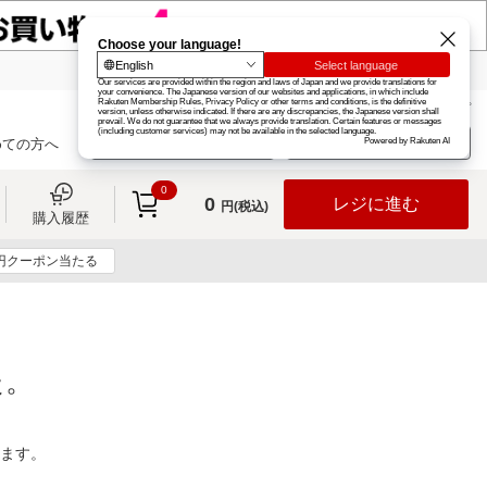
楽天グループ
カード
楽天市場
お知らせ
ヘルプ
楽天会員登録
ログイン
めての方へ
0
0
レジに進む
円(税込)
購入履歴
0円クーポン当たる
た。
ります。