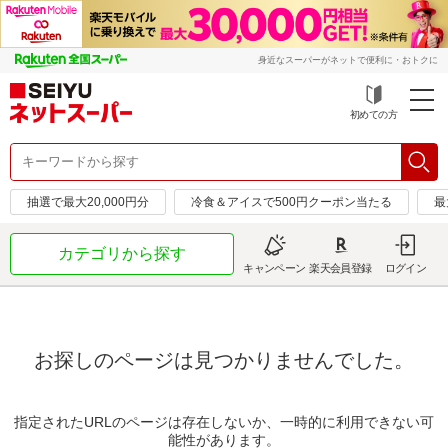
身近なスーパーがネットで便利に・おトクに
初めての方
抽選で最大20,000円分
冷食＆アイスで500円クーポン当たる
最
カテゴリから探す
キャンペーン
楽天会員登録
ログイン
お探しのページは見つかりませんでした。
指定されたURLのページは存在しないか、一時的に利用できない可
能性があります。