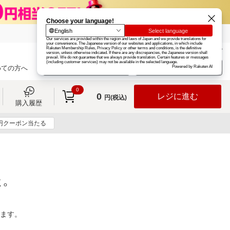
楽天グループ
カード
楽天市場
お知らせ
ヘルプ
楽天会員登録
ログイン
めての方へ
0
0
レジに進む
円(税込)
購入履歴
0円クーポン当たる
た。
ります。