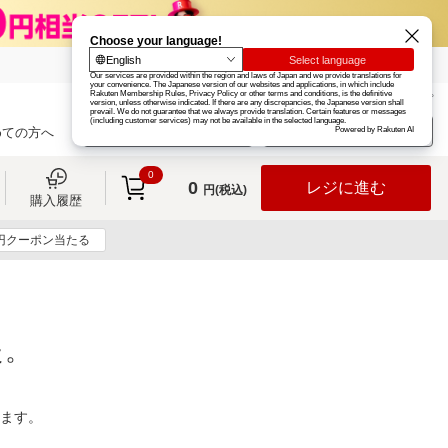
楽天グループ
カード
楽天市場
お知らせ
ヘルプ
楽天会員登録
ログイン
めての方へ
0
0
レジに進む
円(税込)
購入履歴
0円クーポン当たる
た。
ります。