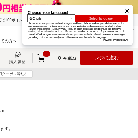
で100ポイント!
楽天グループ
カード
楽天市場
お知らせ
ヘルプ
楽天会員登録
ログイン
めての方へ
0
0
レジに進む
円(税込)
購入履歴
0円クーポン当たる
た。
ります。