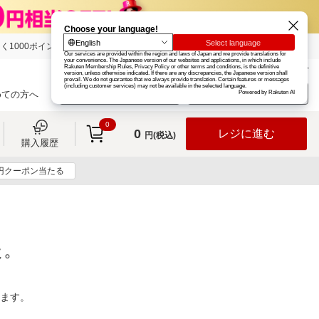
く1000ポイント
楽天グループ
カード
楽天市場
お知らせ
ヘルプ
楽天会員登録
ログイン
めての方へ
0
0
レジに進む
円(税込)
購入履歴
0円クーポン当たる
た。
ります。