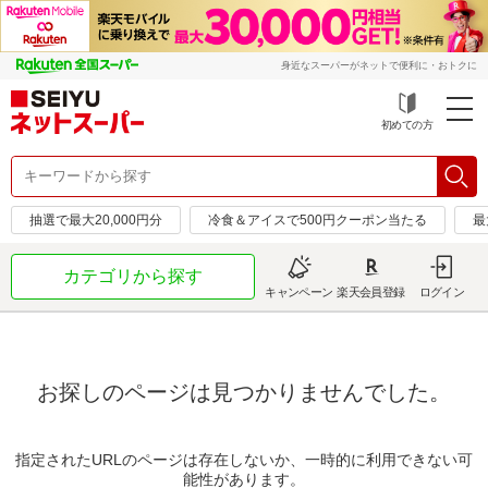
身近なスーパーがネットで便利に・おトクに
初めての方
抽選で最大20,000円分
冷食＆アイスで500円クーポン当たる
最
カテゴリから探す
キャンペーン
楽天会員登録
ログイン
お探しのページは見つかりませんでした。
指定されたURLのページは存在しないか、一時的に利用できない可
能性があります。