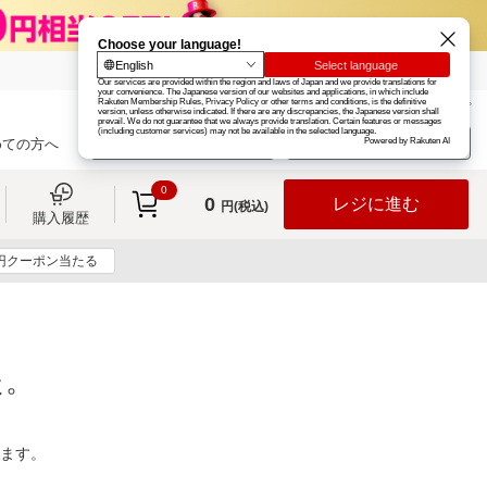
楽天グループ
カード
楽天市場
お知らせ
ヘルプ
楽天会員登録
ログイン
めての方へ
0
0
レジに進む
円(税込)
購入履歴
0円クーポン当たる
た。
ります。