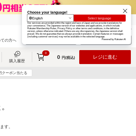
楽天グループ
カード
楽天市場
お知らせ
ヘルプ
楽天会員登録
ログイン
めての方へ
0
0
レジに進む
円(税込)
購入履歴
0円クーポン当たる
た。
ります。