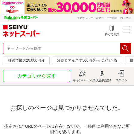
身近なスーパーがネットで便利に・おトクに
初めての方
抽選で最大20,000円分
冷食＆アイスで500円クーポン当たる
最
カテゴリから探す
キャンペーン
楽天会員登録
ログイン
お探しのページは見つかりませんでした。
指定されたURLのページは存在しないか、一時的に利用できない可
能性があります。