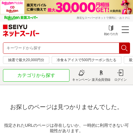
身近なスーパーがネットで便利に・おトクに
初めての方
抽選で最大20,000円分
冷食＆アイスで500円クーポン当たる
最
カテゴリから探す
キャンペーン
楽天会員登録
ログイン
お探しのページは見つかりませんでした。
指定されたURLのページは存在しないか、一時的に利用できない可
能性があります。