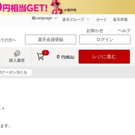
楽天グループ
カード
楽天市場
お知らせ
ヘルプ
楽天会員登録
ログイン
めての方へ
0
0
レジに進む
円(税込)
購入履歴
0円クーポン当たる
た。
ります。