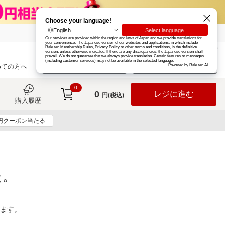
楽天グループ
カード
楽天市場
お知らせ
ヘルプ
楽天会員登録
ログイン
めての方へ
0
0
レジに進む
円(税込)
購入履歴
0円クーポン当たる
た。
ります。