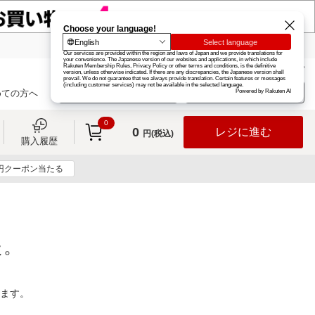
楽天グループ
カード
楽天市場
お知らせ
ヘルプ
楽天会員登録
ログイン
めての方へ
0
0
レジに進む
円(税込)
購入履歴
0円クーポン当たる
た。
ります。