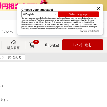
楽天グループ
カード
楽天市場
お知らせ
ヘルプ
楽天会員登録
ログイン
めての方へ
0
0
レジに進む
円(税込)
購入履歴
0円クーポン当たる
た。
ります。