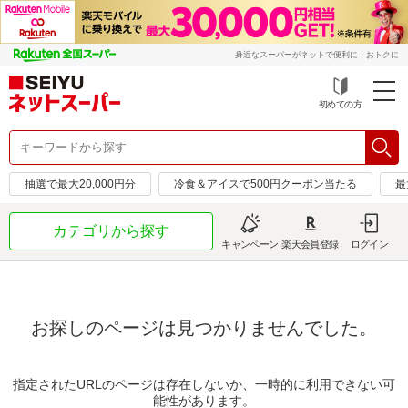
身近なスーパーがネットで便利に・おトクに
初めての方
抽選で最大20,000円分
冷食＆アイスで500円クーポン当たる
最
カテゴリから探す
キャンペーン
楽天会員登録
ログイン
お探しのページは見つかりませんでした。
指定されたURLのページは存在しないか、一時的に利用できない可
能性があります。