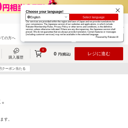
楽天グループ
カード
楽天市場
お知らせ
ヘルプ
楽天会員登録
ログイン
めての方へ
0
0
レジに進む
円(税込)
購入履歴
0円クーポン当たる
た。
ります。