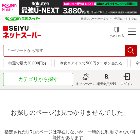
身近なスーパーがネットで便利に・おトクに
初めての方
抽選で最大20,000円分
冷食＆アイスで500円クーポン当たる
今
カテゴリから探す
キャンペーン
楽天会員登録
ログイン
お探しのページは見つかりませんでした。
指定されたURLのページは存在しないか、一時的に利用できない可
能性があります。