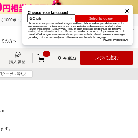
く1000ポイント
楽天グループ
カード
楽天市場
お知らせ
ヘルプ
楽天会員登録
ログイン
めての方へ
0
0
レジに進む
円(税込)
購入履歴
0円クーポン当たる
た。
ります。