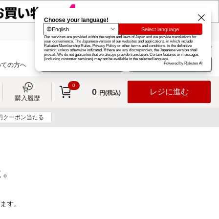
楽天グループ
カード
楽天市場
お知らせ
ヘルプ
楽天会員登録
ログイン
めての方へ
0
0
レジに進む
円(税込)
購入履歴
0円クーポン当たる
た。
ります。