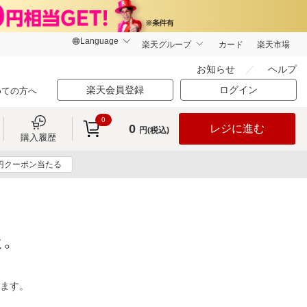
楽天グループ
カード
楽天市場
お知らせ
ヘルプ
楽天会員登録
ログイン
めての方へ
0
0
レジに進む
円(税込)
購入履歴
0円クーポン当たる
た。
ります。