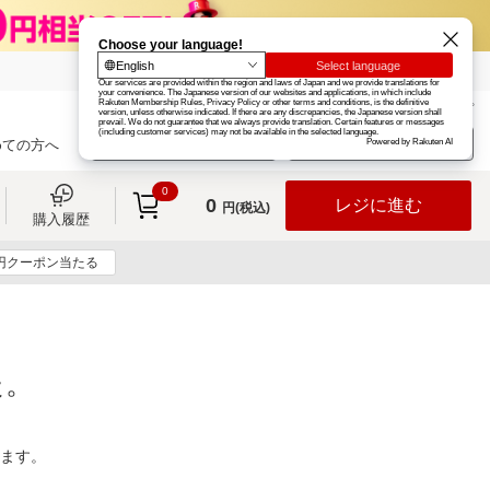
楽天グループ
カード
楽天市場
お知らせ
ヘルプ
楽天会員登録
ログイン
めての方へ
0
0
レジに進む
円(税込)
購入履歴
0円クーポン当たる
た。
ります。