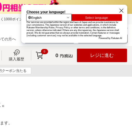
く1000ポイント
楽天グループ
カード
楽天市場
お知らせ
ヘルプ
楽天会員登録
ログイン
めての方へ
0
0
レジに進む
円(税込)
購入履歴
0円クーポン当たる
た。
ります。