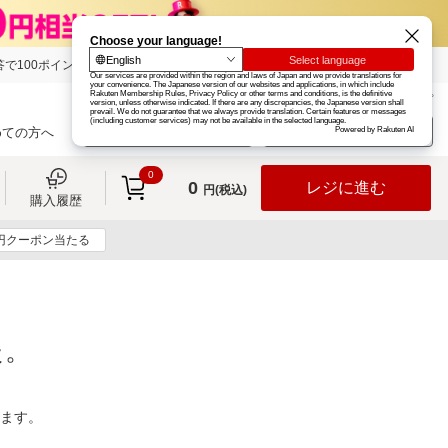
で100ポイント!
楽天グループ
カード
楽天市場
お知らせ
ヘルプ
楽天会員登録
ログイン
めての方へ
0
0
レジに進む
円(税込)
購入履歴
0円クーポン当たる
た。
ります。