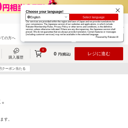
楽天グループ
カード
楽天市場
お知らせ
ヘルプ
楽天会員登録
ログイン
めての方へ
0
0
レジに進む
円(税込)
購入履歴
0円クーポン当たる
た。
ります。