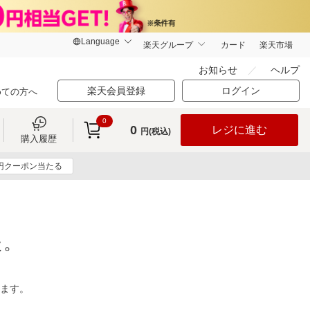
楽天グループ
カード
楽天市場
お知らせ
ヘルプ
楽天会員登録
ログイン
めての方へ
0
0
レジに進む
円(税込)
購入履歴
0円クーポン当たる
た。
ります。