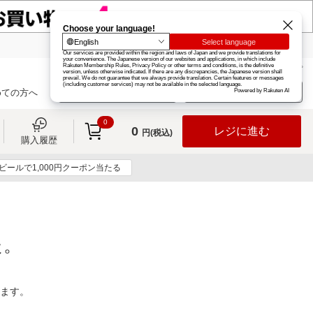
楽天グループ
カード
楽天市場
お知らせ
ヘルプ
楽天会員登録
ログイン
めての方へ
0
0
レジに進む
円(税込)
購入履歴
ビールで1,000円クーポン当たる
た。
ります。