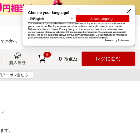
楽天グループ
カード
楽天市場
お知らせ
ヘルプ
楽天会員登録
ログイン
めての方へ
0
0
レジに進む
円(税込)
購入履歴
0円クーポン当たる
た。
ります。