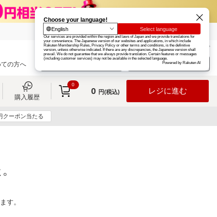
楽天グループ
カード
楽天市場
お知らせ
ヘルプ
楽天会員登録
ログイン
めての方へ
0
0
レジに進む
円(税込)
購入履歴
0円クーポン当たる
た。
ります。