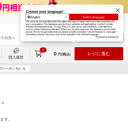
楽天グループ
カード
楽天市場
お知らせ
ヘルプ
楽天会員登録
ログイン
めての方へ
0
0
レジに進む
円(税込)
購入履歴
0円クーポン当たる
た。
ります。