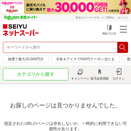
身近なスーパーがネットで便利に・おトクに
初めての方
抽選で最大20,000円分
冷食＆アイスで500円クーポン当たる
最
カテゴリから探す
キャンペーン
楽天会員登録
ログイン
お探しのページは見つかりませんでした。
指定されたURLのページは存在しないか、一時的に利用できない可
能性があります。