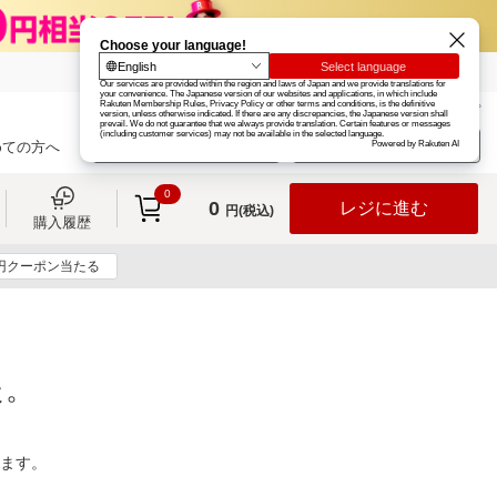
楽天グループ
カード
楽天市場
お知らせ
ヘルプ
楽天会員登録
ログイン
めての方へ
0
0
レジに進む
円(税込)
購入履歴
0円クーポン当たる
た。
ります。